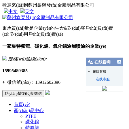
歡迎來(lái)到蘇州鑫榮發(fā)金屬制品有限公司
中文
英文
秉承質(zhì)量是企業(yè)的生命&對(duì)客戶(hù)負(fù)責
(zé) 對(duì)用戶(hù)負(fù)責(zé)
一家集特氟龍、碳化鎢、氧化鋁涂層噴涂的企業(yè)
服務(wù)熱線(xiàn):
在线咨询
15995489385
在线客服
在线客服
+
微信號(hào)：
13912602396
點(diǎn)擊復(fù)制微信
首頁(yè)
產(chǎn)品中心
PTFE
碳化鎢
特氟龍