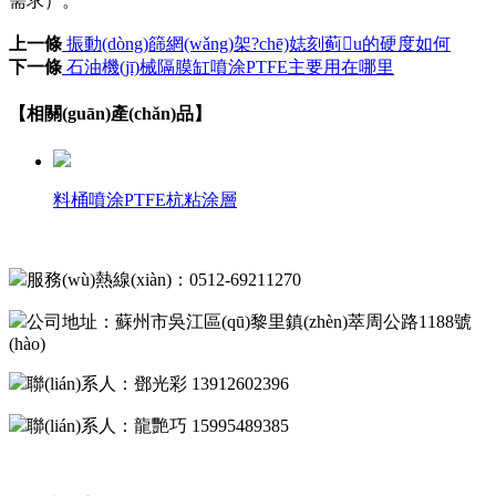
需求）。
上一條
振動(dòng)篩網(wǎng)架?chē)娡刻蓟u的硬度如何
下一條
石油機(jī)械隔膜缸噴涂PTFE主要用在哪里
【相關(guān)產(chǎn)品】
料桶噴涂PTFE杭粘涂層
服務(wù)熱線(xiàn)：0512-69211270
公司地址：蘇州市吳江區(qū)黎里鎮(zhèn)萃周公路1188號
(hào)
聯(lián)系人：鄧光彩 13912602396
聯(lián)系人：龍艷巧 15995489385